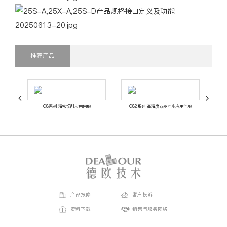
推荐产品
优先︱
C8系列 精密切削应用伺服
C82系列 高精度双驱同步应用伺服
功能
产品报修
客户投诉
资料下载
销售与服务网络